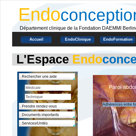
Endo
conceptio
Département clinique de la Fondation DAEMMI Berli
Accueil
EndoClinique
EndoFormation
L'Espace
Endo
conce
Rechercher une aide
Paroi abdo
Médicale
Technique
Adhérences entre foi
Prendre rendez-vous
Documents importants
Services/Unités