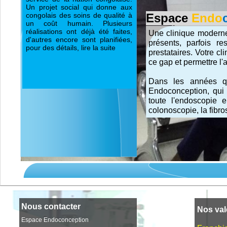
Un projet social qui donne aux
congolais des soins de qualité à
Espace
Endo
un coût humain. Plusieurs
réalisations ont déjà été faites,
Une clinique moderne
d'autres encore sont planifiées,
présents, parfois r
pour des détails, lire la suite
prestataires. Votre 
ce gap et permettre l'
Dans les années qu
Endoconception, qui 
toute l'endoscopie 
colonoscopie, la fibro
Nous contacter
Nos val
Espace Endoconception